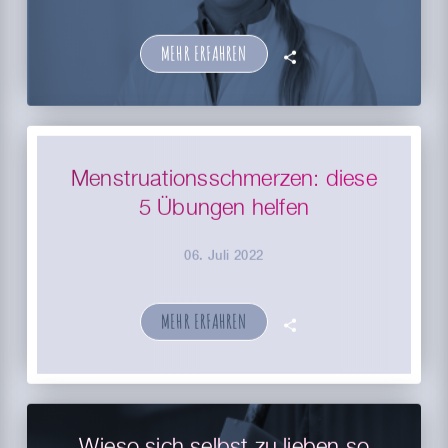
MEHR ERFAHREN
🗣
Menstruationsschmerzen: diese
5 Übungen helfen
06. Juli 2022
MEHR ERFAHREN
🗣
Wieso sich selbst zu lieben so