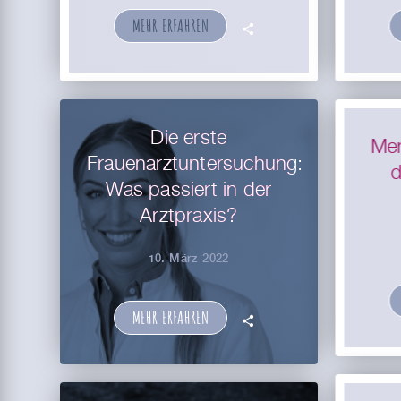
MEHR ERFAHREN
🗣
Die erste
Men
Frauenarztuntersuchung:
d
Was passiert in der
Arztpraxis?
10. März 2022
MEHR ERFAHREN
🗣