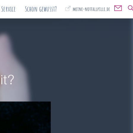
Service
Schon gewusst?

✉️
it?