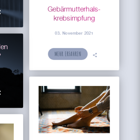
Gebärmutterhals­­

krebsimpfung
03. November 2021
den
MEHR ERFAHREN
🗣
?
