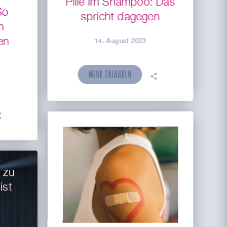
Pille im Shampoo: Das
So
spricht dagegen
n
en
14. August 2023
MEHR ERFAHREN
🗣

 zu
ist