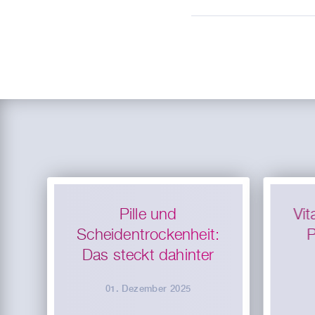
Pille und
Vi
Scheidentrockenheit:
P
Das steckt dahinter
01. Dezember 2025