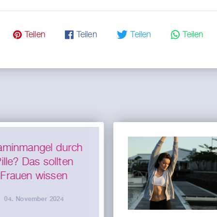
𝓟 Teilen
𝗳 Teilen
🐦 Teilen
💬 Teilen
taminmangel durch
ille? Das sollten
Frauen wissen
04. November 2024