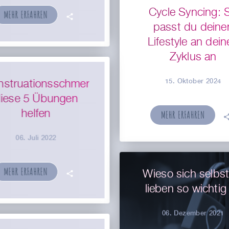
Cycle Syncing: 
MEHR ERFAHREN
🗣
passt du deine
Lifestyle an dein
Zyklus an
15. Oktober 2024
struationsschmerzen:
iese 5 Übungen
helfen
MEHR ERFAHREN

06. Juli 2022
MEHR ERFAHREN
Wieso sich selbst
🗣
lieben so wichtig 
06. Dezember 2021