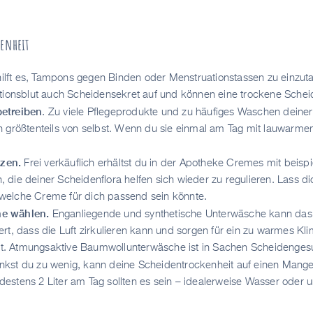
kenheit
 hilft es, Tampons gegen Binden oder Menstruationstassen zu einz
onsblut auch Scheidensekret auf und können eine trockene Schei
betreiben
. Zu viele Pflegeprodukte und zu häufiges Waschen deiner S
ch größtenteils von selbst. Wenn du sie einmal am Tag mit lauwarm
tzen.
Frei verkäuflich erhältst du in der Apotheke Cremes mit beis
, die deiner Scheidenflora helfen sich wieder zu regulieren. Lass 
 welche Creme für dich passend sein könnte.
he wählen.
Enganliegende und synthetische Unterwäsche kann das
ert, dass die Luft zirkulieren kann und sorgen für ein zu warmes Kl
t. Atmungsaktive Baumwollunterwäsche ist in Sachen Scheidengesu
inkst du zu wenig, kann deine Scheidentrockenheit auf einen Mang
destens 2 Liter am Tag sollten es sein – idealerweise Wasser oder 