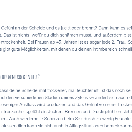
Gefühl an der Scheide und es juckt oder brennt? Dann kann es sei
t. Das ist nichts, wofür du dich schämen musst, und außerdem bist 
entrockenheit. Bei Frauen ab 45. Jahren ist es sogar jede 2. Frau. S
 es gibt gute Möglichkeiten, mit denen du deinen Intimbereich schnel
cheidentrockenheit?
ass deine Scheide mal trockener, mal feuchter ist, ist das noch kei
nd den verschiedenen Stadien deines Zyklus verändert sich auch d
to weniger Ausfluss wird produziert und das Gefühl von einer trock
 Trockenheitsgefühl ein Jucken, Brennen und Druckgefühl entsteh
hen. Auch wiederholte Scherzen beim Sex durch zu wenig Feuchte 
chlussendlich kann sie sich auch in Alltagssituationen bemerkbar 