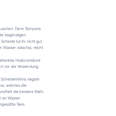
utauschen. Denn Tampons
de begünstigen.
cheide tut ihr nicht gut.
em Wasser wäschst, reicht
pielsweise Hyaluronsäure
dich vor der Anwendung
 Scheidenklima negativ
ima, welches die
ndheit die bessere Wahl.
el an Wasser
ungesüßte Tees.