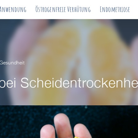
Anwendung
Östrogenfreie Verhütung
Endometriose
Gesundheit
bei Scheidentrockenhe