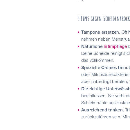
5 Tipps gegen Scheidentroc
Tampons ersetzen
. Oft
nehmen neben Menstruati
Natürliche
Intimpflege
Deine Scheide reinigt si
das vollkommen.
Spezielle Cremes benu
oder Milchsäurebakterien
aber unbedingt beraten,
Die richtige Unterwäsc
beeinflussen. Sie verhind
Schleimhäute austrockne
Ausreichend trinken.
Tr
zurückzuführen sein. Min