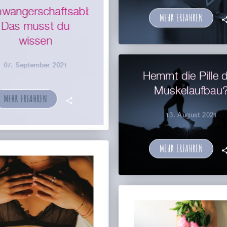
wangerschaftsabbruch:
MEHR ERFAHREN

Das musst du
wissen
07. September 2021
Hemmt die Pille 
Muskelaufbau
MEHR ERFAHREN
🗣
13. August 2021
MEHR ERFAHREN
