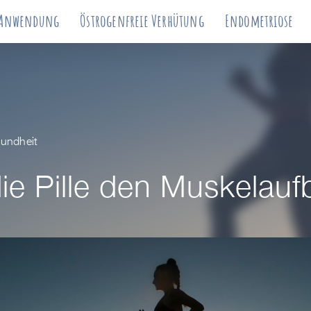
Anwendung
Östrogenfreie Verhütung
Endometriose
undheit
e Pille den Muskelauf