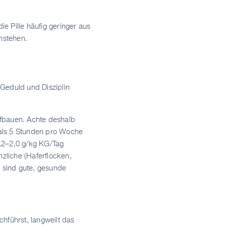
 Pille häufig geringer aus
nstehen.
 Geduld und Disziplin
ufbauen. Achte deshalb
r als 5 Stunden pro Woche
1,2–2,0 g/kg KG/Tag
nzliche (Haferflocken,
) sind gute, gesunde
führst, langweilt das