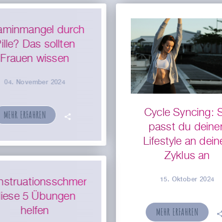
taminmangel durch
ille? Das sollten
Frauen wissen
04. November 2024
Cycle Syncing: 
MEHR ERFAHREN
🗣
passt du deine
Lifestyle an dein
Zyklus an
15. Oktober 2024
struationsschmerzen:
iese 5 Übungen
helfen
MEHR ERFAHREN
