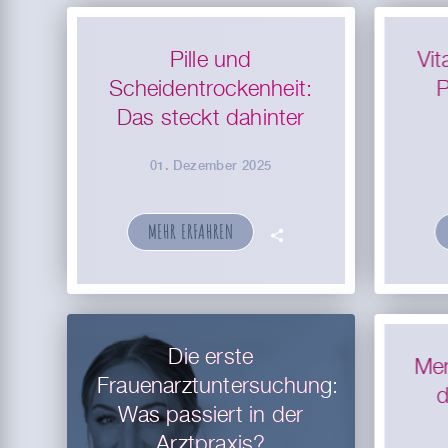
Pille und
Vi
Scheidentrockenheit:
P
Das steckt dahinter
01. Dezember 2025
MEHR ERFAHREN
🗣
Die erste
Men
Frauenarztuntersuchung:
d
Was passiert in der
Arztpraxis?