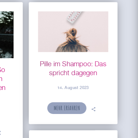
Pille im Shampoo: Das
So
spricht dagegen
n
en
14. August 2023
MEHR ERFAHREN
🗣
