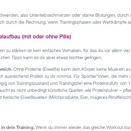
werden, also Unterleibsschmerzen oder starke Blutungen, durch die
ich durch die Rechnung, wenn Trainingsphasen oder Wettkämpfe a
laufbau (mit oder ohne Pille)
n zu stärken ist kein einfaches Vorhaben, für das du vor allem viel
achen Tipps kann es dir aber etwas leichter gelingen.
nreich
. Ohne Proteine (Eiweiße) kann dein Körper keine Muskeln a
ich ausreichend Protein zu dir nimmst. Für Sportler*innen, die meh
ngig von Trainingszustand und Trainingsziel eine Proteinzufuhr von 
cht es nicht unbedingt künstliche Quellen wie Proteinpulver – pfla
 tierische Eiweißquellen (Milchprodukte, Eier, mageres Rindfleisch
n dein Training.
Wenn du immer wieder das gleiche Workout durch