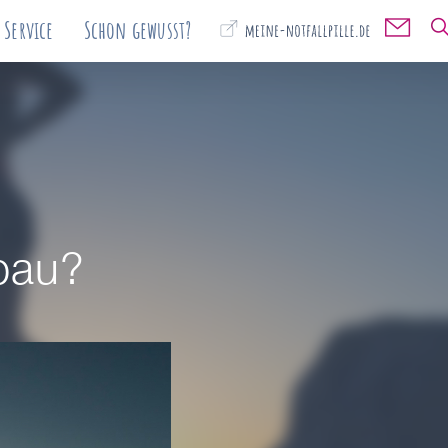
Service
Schon gewusst?

✉️
bau?