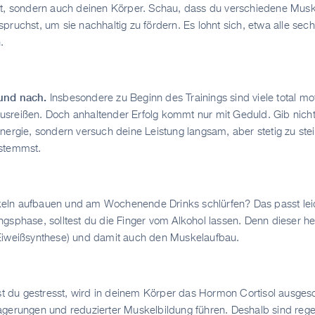
st, sondern auch deinen Körper. Schau, dass du verschiedene Musk
pruchst, um sie nachhaltig zu fördern. Es lohnt sich, etwa alle se
.
und nach.
Insbesondere zu Beginn des Trainings sind viele total moti
sreißen. Doch anhaltender Erfolg kommt nur mit Geduld. Gib nicht 
nergie, sondern versuch deine Leistung langsam, aber stetig zu stei
 stemmst.
eln aufbauen und am Wochenende Drinks schlürfen? Das passt lei
ngsphase, solltest du die Finger vom Alkohol lassen. Denn dieser 
(Eiweißsynthese) und damit auch den Muskelaufbau.
t du gestresst, wird in deinem Körper das Hormon Cortisol ausges
agerungen und reduzierter Muskelbildung führen. Deshalb sind reg