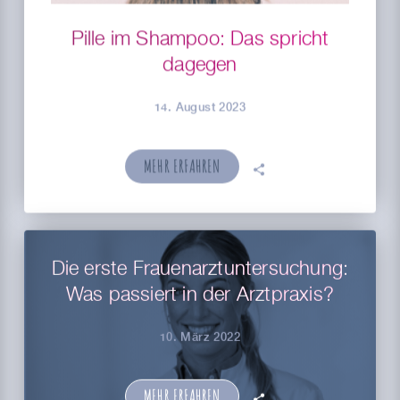
Pille im Shampoo: Das spricht
dagegen
14. August 2023
MEHR ERFAHREN
🗣
Die erste Frauenarztuntersuchung:
Was passiert in der Arztpraxis?
10. März 2022
MEHR ERFAHREN
🗣