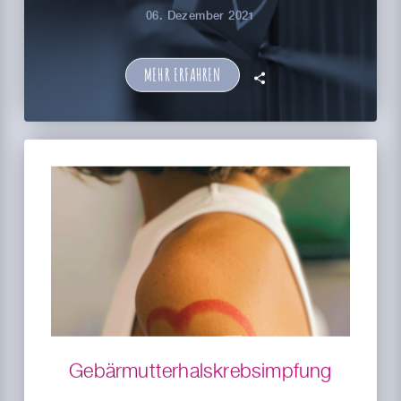
06. Dezember 2021
MEHR ERFAHREN
🗣
Gebärmutterhals­­krebsimpfung