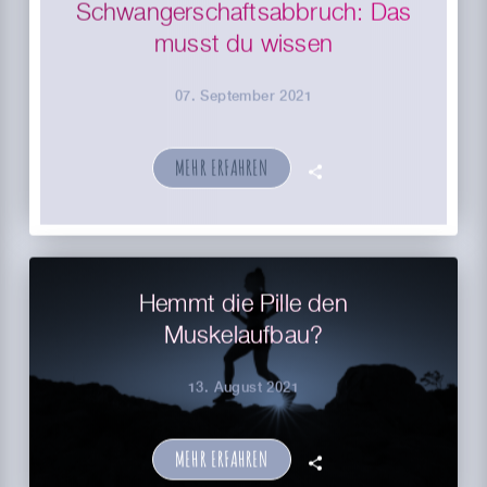
Schwangerschaftsabbruch: Das
musst du wissen
07. September 2021
MEHR ERFAHREN
🗣
Hemmt die Pille den
Muskelaufbau?
13. August 2021
MEHR ERFAHREN
🗣