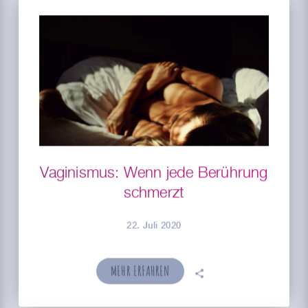
Vaginismus: Wenn jede Berührung
schmerzt
22. Juli 2020
MEHR ERFAHREN
🗣